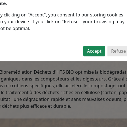
ite.
y clicking on "Accept", you consent to our storing cookies
n your device. If you click on "Refuse", your browsing may
ot be optimal.
OMPOSTI
Accept
Refuse
ioremédiation Déchets d'HTS BIO optimise la biodégradat
rganiques dans les composteurs et les digesteurs. Grâce à 
 microbiens spécifiques, elle accélère le compostage tout
 le traitement à des déchets riches en cellulose (carton, papi
sultat : une dégradation rapide et sans mauvaises odeurs, 
 déchets plus efficace et durable.