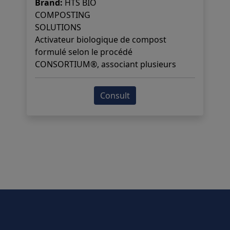
Brand:
HTS BIO
COMPOSTING
SOLUTIONS
Activateur biologique de compost
formulé selon le procédé
CONSORTIUM®, associant plusieurs
souches de micro-organismes
sélectionnés qui agissent en synergie
Consult
pour accélérer la biodégradation
naturelle des végétaux et amorcer
efficacement la décomposition des
matières organiques.