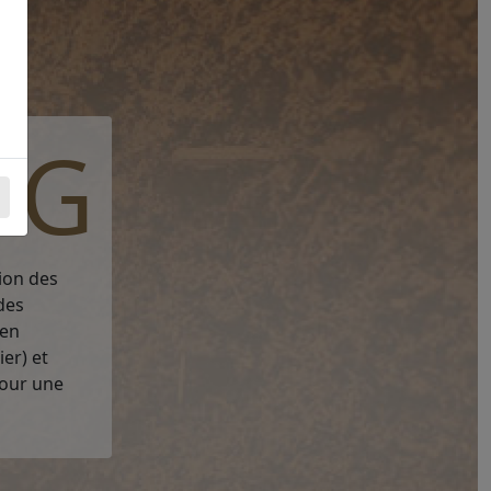
NG
ion des
des
 en
er) et
pour une