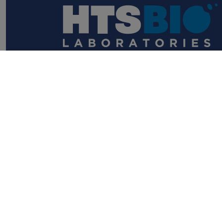
Do you
have a
question