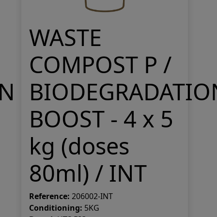
WASTE
COMPOST P /
ON
BIODEGRADATIO
BOOST - 4 x 5
kg (doses
80ml) / INT
Reference:
206002-INT
Conditioning:
5KG