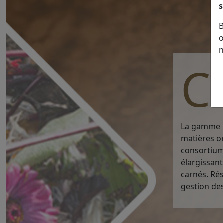
s
B
o
n
C
La gamme B
matières o
consortiums
élargissant
carnés. Ré
gestion des