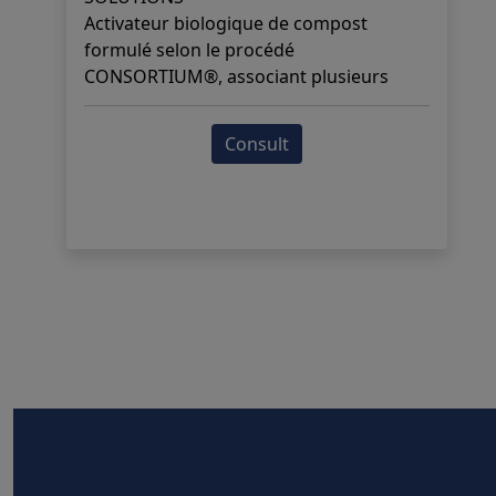
Activateur biologique de compost
formulé selon le procédé
CONSORTIUM®, associant plusieurs
souches de micro-organismes
sélectionnés qui agissent en synergie
Consult
pour accélérer la biodégradation
naturelle des végétaux et amorcer
efficacement la décomposition des
matières organiques.