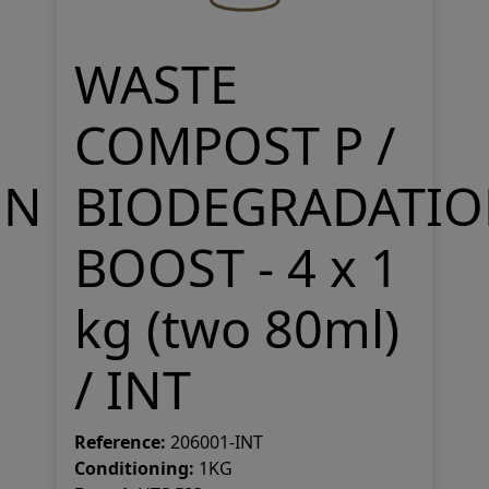
WASTE
COMPOST P /
ON
BIODEGRADATI
BOOST - 4 x 1
kg (two 80ml)
/ INT
Reference:
206001-INT
Conditioning:
1KG