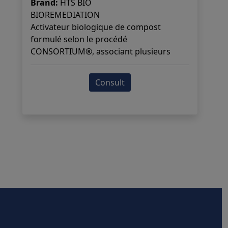
Brand:
HTS BIO
BIOREMEDIATION
Activateur biologique de compost
formulé selon le procédé
CONSORTIUM®, associant plusieurs
souches de micro-organismes
sélectionnés qui agissent en synergie
Consult
pour accélérer la biodégradation
naturelle des végétaux et amorcer
efficacement la décomposition des
matières organiques.