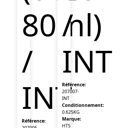
80ml)
/
/
INT
INT
Référence:
207007-
INT
Conditionnement:
0.625KG
Marque:
Référence:
HTS
207005-