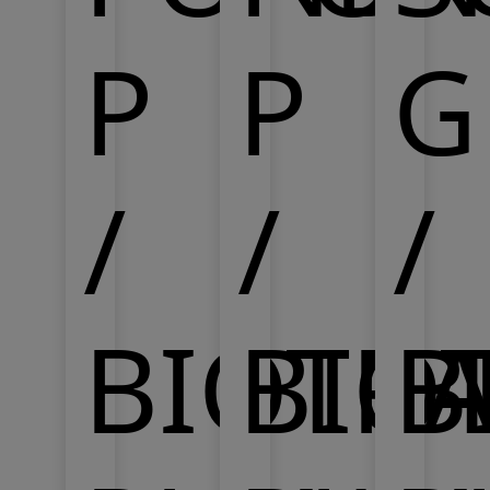
P
P
G
/
/
/
BIOTR
BIO
B