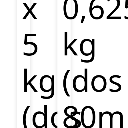
x
0,62
5
kg
kg
(dos
(dos
80ml