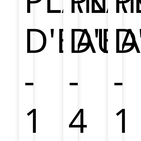
fontaines
et
D'EAU
D'E
D
étangs
artificiels.
-
-
-
1
4
1