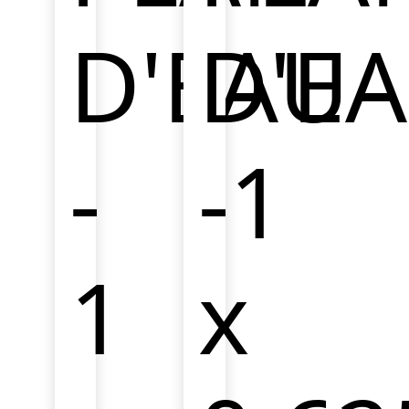
D'EAU
D'E
-
-1
1
x