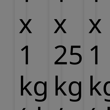
x
x
x
1
25
1
kg
kg
k