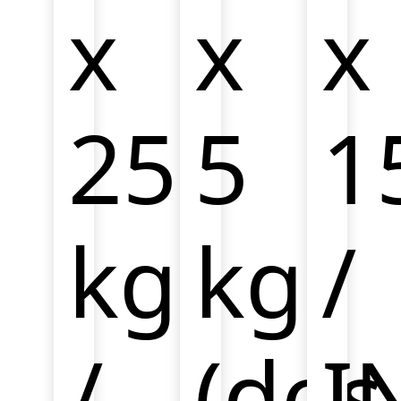
x
x
x
25
5
1
kg
kg
/
/
(dos
I