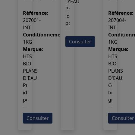
D'EAU
Produit
Référence:
Référence:
idéal
207001-
207004-
pour
INT
INT
l'assainissement
Conditionnement:
Condition
des
Consulter
1KG
1KG
plans
Marque:
Marque:
d'eau.
HTS
HTS
Ils
BIO
BIO
sont
PLANS
PLANS
parfaitement
D'EAU
D'EAU
adaptés
Produit
Ce
pour
idéal
biotraiteme
un
pour
granulé
usage
l'assainissement
agit
dans
des
directemen
les
Consulter
Consulter
plans
au
parcs
d'eau.
fond
et