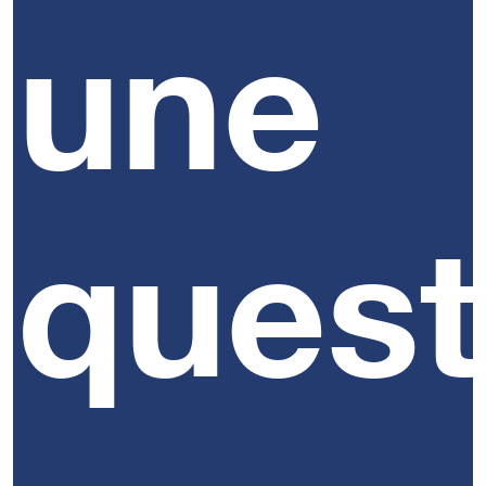
une
artificiels.
quest