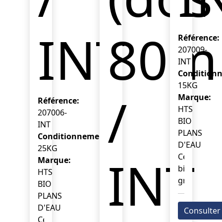
INT
80ml
Référence:
207009-
INT
Condition
15KG
/
Marque:
Référence:
HTS
207006-
BIO
INT
PLANS
Conditionnement:
D'EAU
25KG
INT
Ce
Marque:
biotraiteme
HTS
granulé
BIO
agit
PLANS
directemen
D'EAU
Consulter
au
Ce